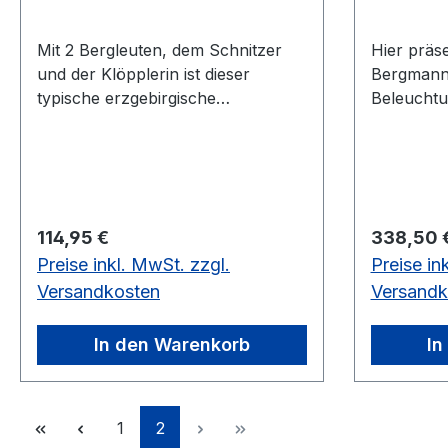
Mit 2 Bergleuten, dem Schnitzer
Hier präs
und der Klöpplerin ist dieser
Bergmann 
typische erzgebirgische
Beleuchtu
Schwibbogen gefertigt. Seine
gehört zu 
Beleuchtung sind 7 Kerzen und die
Figurengr
Länge ist ca. 60 cm.
vorrätig i
Regulärer Preis:
Regulärer
114,95 €
338,50 
Preise inkl. MwSt. zzgl.
Preise in
Versandkosten
Versandk
In den Warenkorb
In
Seite
Seite
1
2