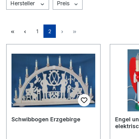
Hersteller
Preis
Seite
Seite
1
2
Schwibbogen Erzgebirge
Engel u
elektris
vorrätig 