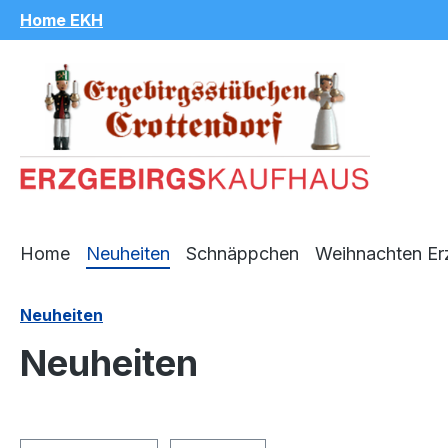
Home EKH
m Hauptinhalt springen
Zur Suche springen
Zur Hauptnavigation springen
Home
Neuheiten
Schnäppchen
Weihnachten Er
Neuheiten
Neuheiten