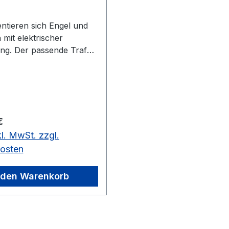
entieren sich Engel und
mit elektrischer
ng. Der passende Trafo
jeder Figur dazu. Die
öße ist 26 cm und
st nur 1 Figurenpaar.
 Preis:
€
kl. MwSt. zzgl.
osten
 den Warenkorb