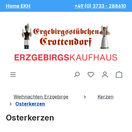
Home EKH
+49 (0) 3733 - 288610
Zum Hauptinhalt springen
Du hast 0 Pro
War
Weihnachten Erzgebirge
Kerzen
Osterkerzen
Osterkerzen