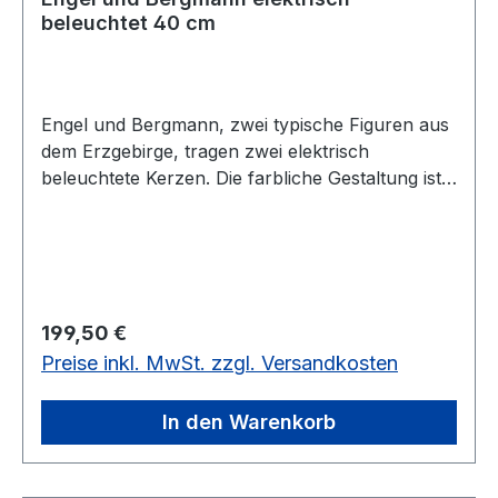
beleuchtet 40 cm
Engel und Bergmann, zwei typische Figuren aus
dem Erzgebirge, tragen zwei elektrisch
beleuchtete Kerzen. Die farbliche Gestaltung ist
eine typische Bemalung für diese Figuren, die
zur Premiumklasse gehören. Die Größe ist 14 x
12 x 40 cm. Die Figuren besitzen einen Adapter
4,5Volt. Sie sind 3 Paare vorrätig
Regulärer Preis:
199,50 €
Preise inkl. MwSt. zzgl. Versandkosten
In den Warenkorb