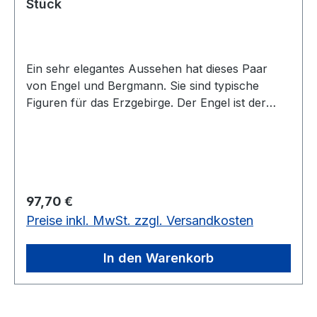
Stück
Ein sehr elegantes Aussehen hat dieses Paar
von Engel und Bergmann. Sie sind typische
Figuren für das Erzgebirge. Der Engel ist der
Schutzengel, damit am Ende des Tages der
Bergmann (Vater, Ehemann oder Opa der
Familie) wieder gesund aus dem Schacht nach
Hause kommt. Diese Figuren sind ca. 23 cm
hoch. Der Kerzendurchmesser ist 14 mm
Regulärer Preis:
97,70 €
(Pyramidenkerze). vorrätig: 1 Paar
Preise inkl. MwSt. zzgl. Versandkosten
In den Warenkorb