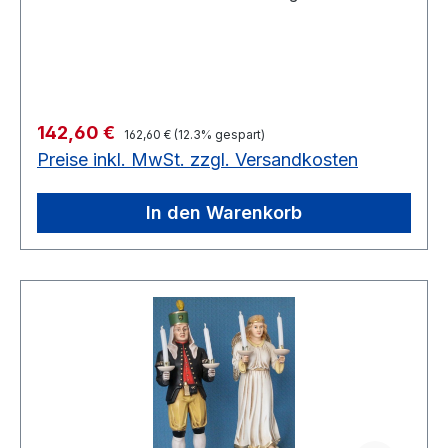
verkörpert den Arbeiter im Bergwerk und der
Engel ist der Beschützer, dass der Bergmann
wieder nach getaner Arbeit gesund ans
Tageslicht kommt.
Regulärer Preis:
Verkaufspreis:
142,60 €
162,60 €
(12.3% gespart)
Preise inkl. MwSt. zzgl. Versandkosten
In den Warenkorb