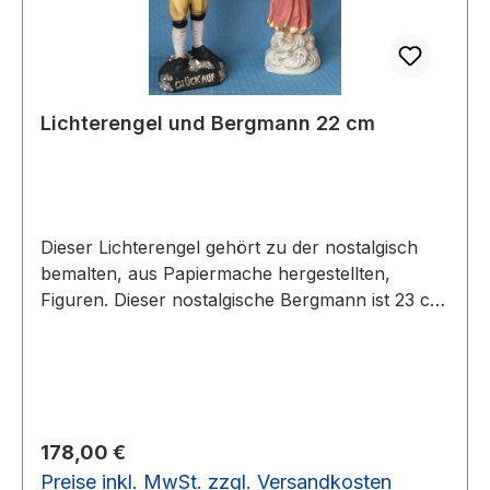
Lichterengel und Bergmann 22 cm
Dieser Lichterengel gehört zu der nostalgisch
bemalten, aus Papiermache hergestellten,
Figuren. Dieser nostalgische Bergmann ist 23 cm
groß und ein ganz besonderes Sammelstück.
Vorrätig: 1 Paar
Regulärer Preis:
178,00 €
Preise inkl. MwSt. zzgl. Versandkosten