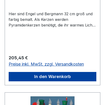
Hier sind Engel und Bergmann 32 cm groß und
farbig bemalt. Als Kerzen werden
Pyramidenkerzen benötigt, die ihr warmes Licht
in der Weihnachtszeit erstrahlen lassen. vorrätig
ist nur 1 Paar.
Regulärer Preis:
205,45 €
Preise inkl. MwSt. zzgl. Versandkosten
In den Warenkorb