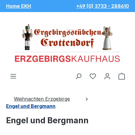
Home EKH
+49 (0) 3733 - 288610
Zum Hauptinhalt springen
Du hast 0 Pro
War
Weihnachten Erzgebirge
Engel und Bergmann
Engel und Bergmann