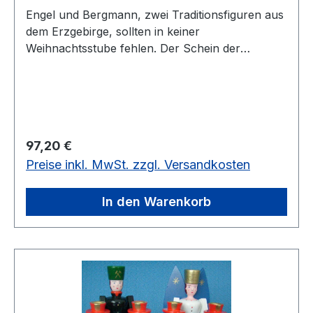
Engel und Bergmann, zwei Traditionsfiguren aus
dem Erzgebirge, sollten in keiner
Weihnachtsstube fehlen. Der Schein der
Pyramidenkerzen soll Ihr Heim in der
Weihnachtszeit erhellen. Diese Figuren sind ca.
22 cm groß und farbig bemalt.vorrätig: 1 Set
Regulärer Preis:
97,20 €
Preise inkl. MwSt. zzgl. Versandkosten
In den Warenkorb