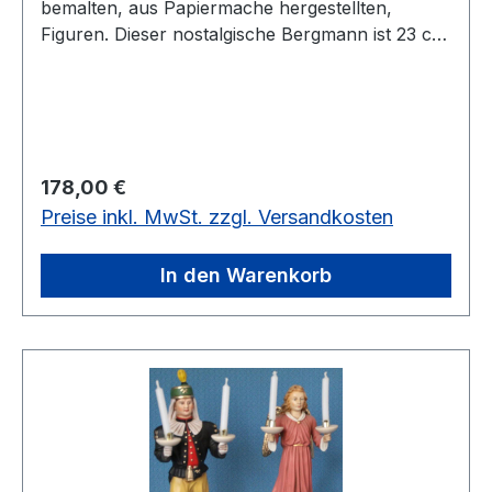
bemalten, aus Papiermache hergestellten,
Figuren. Dieser nostalgische Bergmann ist 23 cm
groß und ein ganz besonderes Sammelstück.
Vorrätig: 1 Paar
Regulärer Preis:
178,00 €
Preise inkl. MwSt. zzgl. Versandkosten
In den Warenkorb