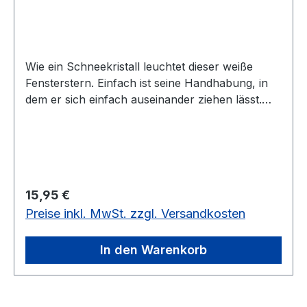
Wie ein Schneekristall leuchtet dieser weiße
Fensterstern. Einfach ist seine Handhabung, in
dem er sich einfach auseinander ziehen lässt.
Das passende Kabel finden Sie im Zubehör.
vorrätig: 4 Stück
Regulärer Preis:
15,95 €
Preise inkl. MwSt. zzgl. Versandkosten
In den Warenkorb