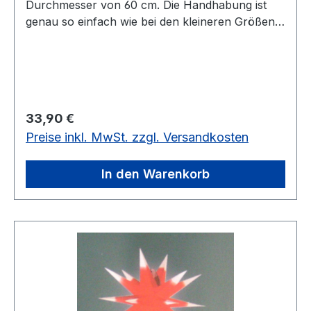
Durchmesser von 60 cm. Die Handhabung ist
genau so einfach wie bei den kleineren Größen.
Er ist ein Innenstern. Bitte bestellen Sie das
Kabel unter Art.-Nr.56026 dazu.
Regulärer Preis:
33,90 €
Preise inkl. MwSt. zzgl. Versandkosten
In den Warenkorb