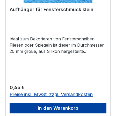
Aufhänger für Fensterschmuck klein
Ideal zum Dekorieren von Fensterscheiben,
Fliesen oder Spiegeln ist dieser im Durchmesser
20 mm große, aus Silikon hergestellte
Aufhänger. Es ist ein Saugnapf-Haken, bei dem
keine Klebespuren entstehen. Er ist geeigmet für
ein Gewicht von ca. 200 g vorrätig: 95 Stück
Regulärer Preis:
0,45 €
Preise inkl. MwSt. zzgl. Versandkosten
In den Warenkorb