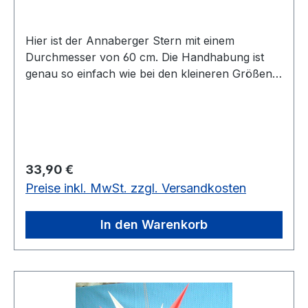
Hier ist der Annaberger Stern mit einem
Durchmesser von 60 cm. Die Handhabung ist
genau so einfach wie bei den kleineren Größen,
denn Sie ziehen den Stern nur zu einer Kugel. Er
ist ein Innenstern. Bitte bestellen Sie das Kabel
unter Art.-Nr.56026 dazu!
Regulärer Preis:
33,90 €
Preise inkl. MwSt. zzgl. Versandkosten
In den Warenkorb