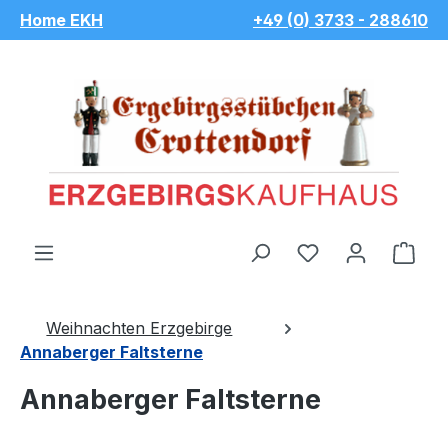
Home EKH
+49 (0) 3733 - 288610
Zum Hauptinhalt springen
Du hast 0 Pro
War
Weihnachten Erzgebirge
Annaberger Faltsterne
Annaberger Faltsterne