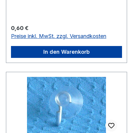
keine Klebespuren entstehen. Bitte nur
Gegenstände bis 300 g verwenden. vorrätig: 80
Stück
Regulärer Preis:
0,60 €
Preise inkl. MwSt. zzgl. Versandkosten
In den Warenkorb