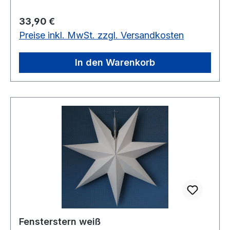
unter Art.-Nr.56026 dazu! Vorrätig: nur noch 1
Regulärer Preis:
33,90 €
Stück
Preise inkl. MwSt. zzgl. Versandkosten
In den Warenkorb
Fensterstern weiß