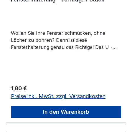
Wollen Sie Ihre Fenster schmücken, ohne
Löcher zu bohren? Dann ist diese
Fensterhalterung genau das Richtige! Das U -
förmige Kunststoffteil setzen Sie einfach auf den
geöffneten Fensterflügel und drehen die
Schraube fest. Nun können Sie Ihr Fenster nach
Herzenslust mit Fensterbilder,
Weihnachtsbeleuchtung oder Pflanzen
Regulärer Preis:
1,80 €
dekorieren.
Preise inkl. MwSt. zzgl. Versandkosten
In den Warenkorb