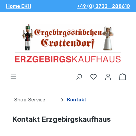
Home EKH
+49 (0) 3733 - 288610
Zum Hauptinhalt springen
Du hast 0 Pro
War
Shop Service
Kontakt
Kontakt Erzgebirgskaufhaus