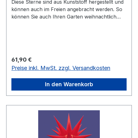
Diese Sterne sind aus Kunststoff hergestellt und
können auch im Freien angebracht werden. So
können Sie auch Ihren Garten weihnachtlich
beleuchten. Dieser gelbe Stern hat einen
Durchmesser von 68 cm.Kabel bitte extra
bestellen, unter Art.-Nr. 115 im Zubehör der
Herrnhuter Sterne!Wandarm zur
Außenbefestigung kann im Zubehör dazu
Regulärer Preis:
61,90 €
bestellt werden.
Preise inkl. MwSt. zzgl. Versandkosten
In den Warenkorb