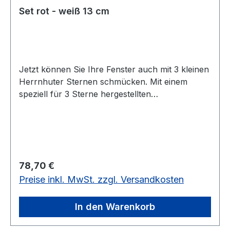
Set rot - weiß 13 cm
Jetzt können Sie Ihre Fenster auch mit 3 kleinen
Herrnhuter Sternen schmücken. Mit einem
speziell für 3 Sterne hergestellten
Steckernetzteil können diese ihr faszinierendes
Licht in die dunkle Nacht erstrahlen lassen. In
den Farben weiß - rot werden die Sterne mit
passendem Netzteil geliefert. Die Glühlampen
sind LED.
Regulärer Preis:
78,70 €
Preise inkl. MwSt. zzgl. Versandkosten
In den Warenkorb