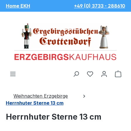
Home EKH
+49 (0) 3733 - 288610
Zum Hauptinhalt springen
Du hast 0 Pro
War
Weihnachten Erzgebirge
Herrnhuter Sterne 13 cm
Herrnhuter Sterne 13 cm