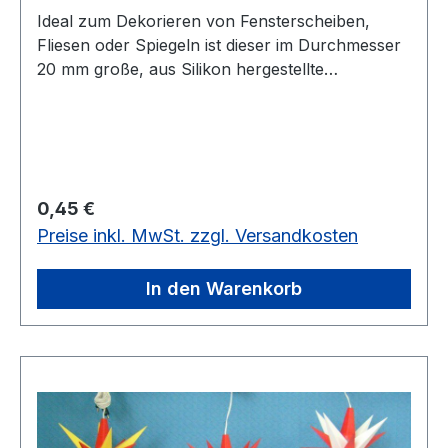
Ideal zum Dekorieren von Fensterscheiben,
Fliesen oder Spiegeln ist dieser im Durchmesser
20 mm große, aus Silikon hergestellte
Aufhänger. Es ist ein Saugnapf-Haken, bei dem
keine Klebespuren entstehen. Er ist geeigmet für
ein Gewicht von ca. 200 g vorrätig: 95 Stück
Regulärer Preis:
0,45 €
Preise inkl. MwSt. zzgl. Versandkosten
In den Warenkorb