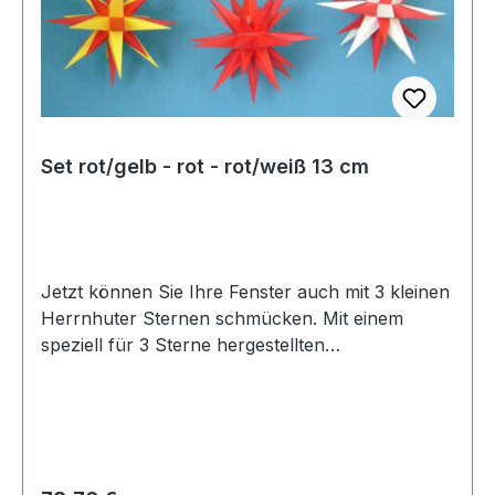
Set rot/gelb - rot - rot/weiß 13 cm
Jetzt können Sie Ihre Fenster auch mit 3 kleinen
Herrnhuter Sternen schmücken. Mit einem
speziell für 3 Sterne hergestellten
Steckernetzteil können diese ihr faszinierendes
Licht in die dunkle Nacht erstrahlen lassen. in
den Farben rot/weiß - rot - rot/gelb werden die
Sterne mit passendem Netzteil geliefert.Die
Glühlampen sind LED.