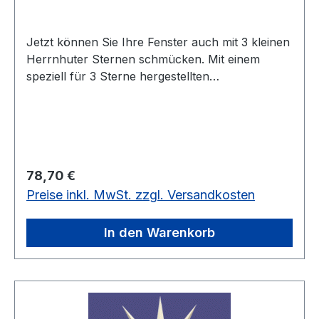
Jetzt können Sie Ihre Fenster auch mit 3 kleinen
Herrnhuter Sternen schmücken. Mit einem
speziell für 3 Sterne hergestellten
Steckernetzteil können diese ihr faszinierendes
Licht in die dunkle Nacht erstrahlen lassen. In
den Farben rot - gelb werden die Sterne mit
passendem Netzteil geliefert. Die Glühlampen
sind LED.
Regulärer Preis:
78,70 €
Preise inkl. MwSt. zzgl. Versandkosten
In den Warenkorb