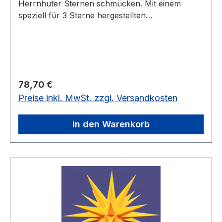
Herrnhuter Sternen schmücken. Mit einem
speziell für 3 Sterne hergestellten
Steckernetzteil können diese ihr faszinierendes
Licht in die dunkle Nacht erstrahlen lassen. In
den Farben weiß - rot - gelb werden die Sterne
mit passendem Netzteil geliefert.Die Glühlampen
sind LED.
Regulärer Preis:
78,70 €
Preise inkl. MwSt. zzgl. Versandkosten
In den Warenkorb