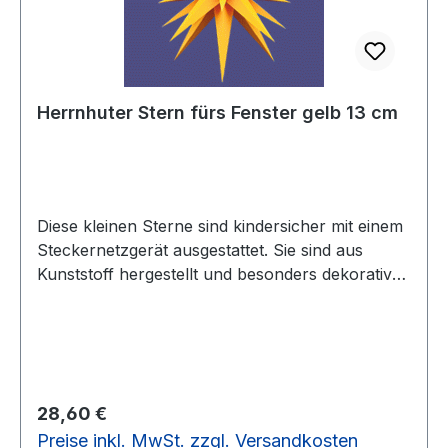
Herrnhuter Stern fürs Fenster gelb 13 cm
Diese kleinen Sterne sind kindersicher mit einem
Steckernetzgerät ausgestattet. Sie sind aus
Kunststoff hergestellt und besonders dekorativ
am weihnachtlich geschmückten Fenster. Ihr
Durchmesser ist 13 cm und die Farbe ist gelb. Die
Glühlampen sind LED.
Regulärer Preis:
28,60 €
Preise inkl. MwSt. zzgl. Versandkosten