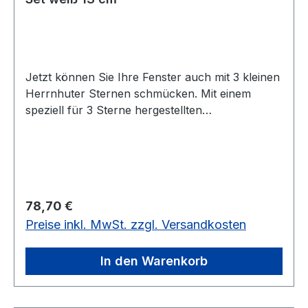
Jetzt können Sie Ihre Fenster auch mit 3 kleinen
Herrnhuter Sternen schmücken. Mit einem
speziell für 3 Sterne hergestellten
Steckernetzteil können diese ihr faszinierendes
Licht in die dunkle Nacht erstrahlen lassen. In
der Farbe weiß werden die Sterne mit
passendem Netzteil geliefert.Die Glühlampen sind
LED.
Regulärer Preis:
78,70 €
Preise inkl. MwSt. zzgl. Versandkosten
In den Warenkorb