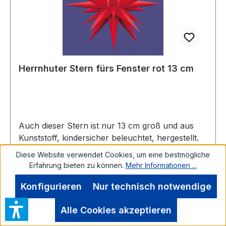
Herrnhuter Stern fürs Fenster rot 13 cm
Auch dieser Stern ist nur 13 cm groß und aus
Kunststoff, kindersicher beleuchtet, hergestellt.
Seine Farbe ist rot. Die Glühlampen sind LED.Das
Diese Website verwendet Cookies, um eine bestmögliche
passende Kabel gehört dazu!
Erfahrung bieten zu können.
Mehr Informationen ...
Konfigurieren
Nur technisch notwendige
Alle Cookies akzeptieren
Regulärer Preis:
28,60 €