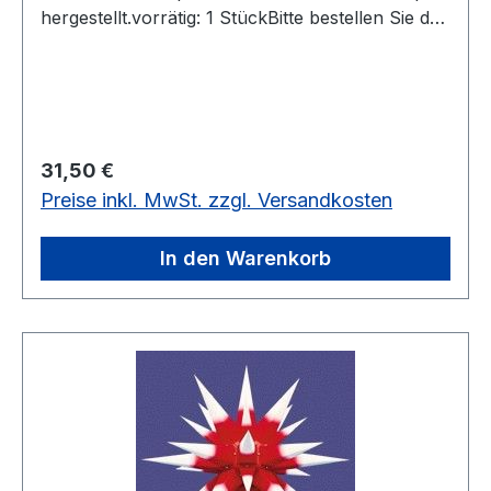
hergestellt.vorrätig: 1 StückBitte bestellen Sie das
Kabel separat unter Art.-Nr. 56026!
Regulärer Preis:
31,50 €
Preise inkl. MwSt. zzgl. Versandkosten
In den Warenkorb