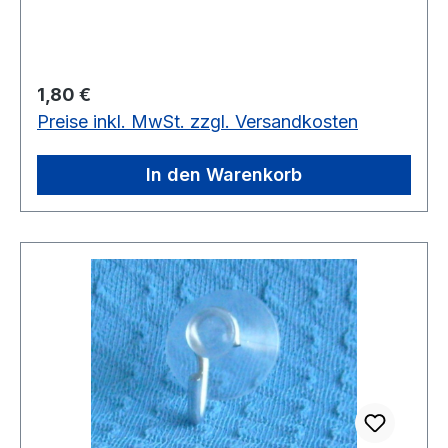
geöffneten Fensterflügel und drehen die
Schraube fest. Nun können Sie Ihr Fenster nach
Herzenslust mit Fensterbilder,
Weihnachtsbeleuchtung oder Pflanzen
Regulärer Preis:
1,80 €
dekorieren.
Preise inkl. MwSt. zzgl. Versandkosten
In den Warenkorb