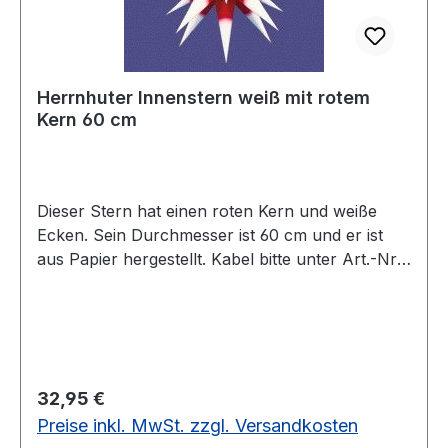
Herrnhuter Innenstern weiß mit rotem
Kern 60 cm
Dieser Stern hat einen roten Kern und weiße
Ecken. Sein Durchmesser ist 60 cm und er ist
aus Papier hergestellt. Kabel bitte unter Art.-Nr.
56026 mit bestellen! vorrätig: 1 Stück
Regulärer Preis:
32,95 €
Preise inkl. MwSt. zzgl. Versandkosten