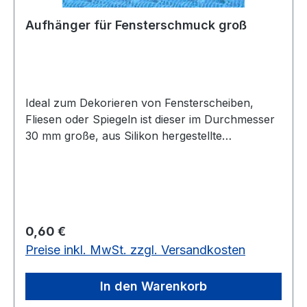
Aufhänger für Fensterschmuck groß
Ideal zum Dekorieren von Fensterscheiben,
Fliesen oder Spiegeln ist dieser im Durchmesser
30 mm große, aus Silikon hergestellte
Aufhänger. Es ist ein Saugnapf-Haken, bei dem
keine Klebespuren entstehen. Bitte nur
Gegenstände bis 300 g verwenden. vorrätig: 80
Stück
Regulärer Preis:
0,60 €
Preise inkl. MwSt. zzgl. Versandkosten
In den Warenkorb