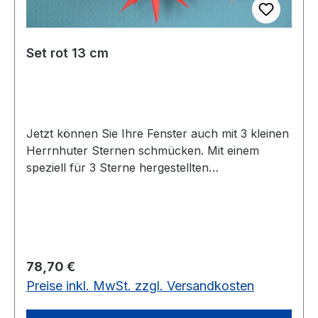
Set rot 13 cm
Jetzt können Sie Ihre Fenster auch mit 3 kleinen
Herrnhuter Sternen schmücken. Mit einem
speziell für 3 Sterne hergestellten
Steckernetzteil können diese ihr faszinierendes
Licht in die dunkle Nacht erstrahlen lassen. In
der Farbe rot werden die Sterne mit passendem
Netzteil geliefert. Die Glühlampen sind LED.
Regulärer Preis:
78,70 €
Preise inkl. MwSt. zzgl. Versandkosten