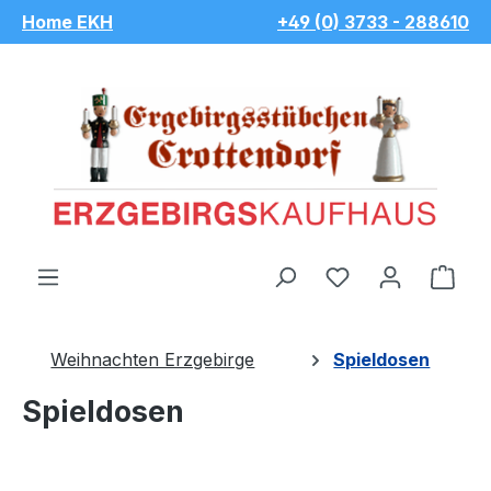
Home EKH
+49 (0) 3733 - 288610
Zum Hauptinhalt springen
Du hast 0 Pro
War
Weihnachten Erzgebirge
Spieldosen
Spieldosen