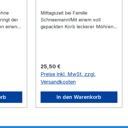
ohne
Mittagszeit bei Familie
ingt der
Schneemann!Mit einem voll
n einen
gepackten Korb leckerer Möhren,
will Frau Schneemann eine
tück
köstliche Möhrensuppe
kochen.vorrätig: 1 Stück
Regulärer Preis:
25,50 €
.
Preise inkl. MwSt. zzgl.
Versandkosten
orb
In den Warenkorb