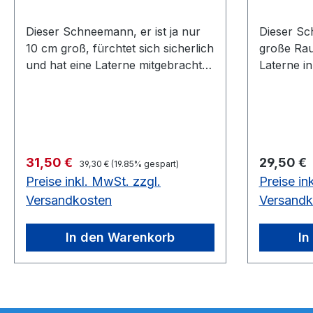
Dieser Schneemann, er ist ja nur
Dieser Sc
10 cm groß, fürchtet sich sicherlich
große Rauc
und hat eine Laterne mitgebracht.
Laterne i
Bitte Mini-Räucherkerzen
in der kal
verwenden! Vorrätig: 1 Stück
Stück
Regulärer Preis:
Verkaufspreis:
Regulärer
31,50 €
29,50 €
39,30 €
(19.85% gespart)
Preise inkl. MwSt. zzgl.
Preise in
Versandkosten
Versandk
In den Warenkorb
In