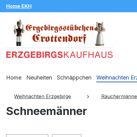
Home EKH
m Hauptinhalt springen
Zur Suche springen
Zur Hauptnavigation springen
Home
Neuheiten
Schnäppchen
Weihnachten Er
Weihnachten Erzgebirge
Räuchermänne
Schneemänner