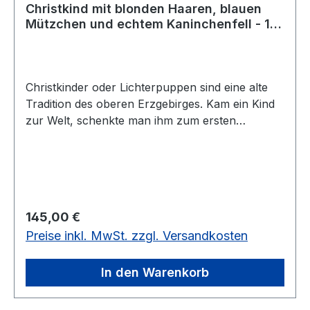
Christkind mit blonden Haaren, blauen
Mützchen und echtem Kaninchenfell - 1
Stück vorrätig
Christkinder oder Lichterpuppen sind eine alte
Tradition des oberen Erzgebirges. Kam ein Kind
zur Welt, schenkte man ihm zum ersten
Weihnachtsfest so ein Christkind, dem Mädchen
mit rosa Mütze, dem Jungen mit einer Blauen.
Mit traditioneller erzgebirgischer Beleuchtung
hergestellt, ist dieses ca. 50 cm große Christkind.
Es hat geschnitzte Hände und Stiefel,
Regulärer Preis:
145,00 €
Porzellankopf, der unterschiedlich aussehen
Preise inkl. MwSt. zzgl. Versandkosten
kann, blonde Haare, die glatt oder gelockt, hell-
oder dunkelblond sein können und einen Mantel
aus Kaninchenfell. Es ist kindersicher hergestellt
In den Warenkorb
und hat einen eingebauten Trafo und 15
Kleinglühlampen.