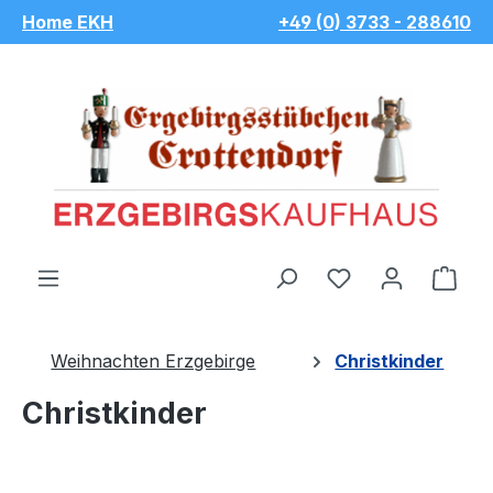
Home EKH
+49 (0) 3733 - 288610
Zum Hauptinhalt springen
Du hast 0 Pro
War
Weihnachten Erzgebirge
Christkinder
Christkinder