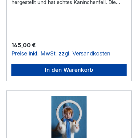
hergestellt und hat echtes Kaninchenfell. Die
Größe ist ca. 50 cm. Es ist nur 1 Stück vorrätig.
Regulärer Preis:
145,00 €
Preise inkl. MwSt. zzgl. Versandkosten
In den Warenkorb