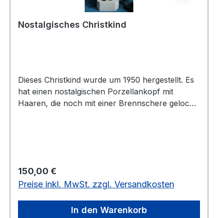
Nostalgisches Christkind
Dieses Christkind wurde um 1950 hergestellt. Es
hat einen nostalgischen Porzellankopf mit
Haaren, die noch mit einer Brennschere gelockt
wurden. Es ist ca. 60 cm groß. Der Lichterbogen,
welcher kindersicher ist und das Fell wurden
erneuert. Es ist nur 1 Stück vorrätig.
Regulärer Preis:
150,00 €
Preise inkl. MwSt. zzgl. Versandkosten
In den Warenkorb