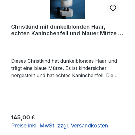
Christkind mit dunkelblonden Haar,
echten Kaninchenfell und blauer Mütze -
vorrätig 1 Stück
Dieses Christkind hat dunkelblondes Haar und
trägt eine blaue Mütze. Es ist kindersicher
hergestellt und hat echtes Kaninchenfell. Die
Größe ist ca. 50 cm. Es ist nur 1 Stück vorrätig.
Regulärer Preis:
145,00 €
Preise inkl. MwSt. zzgl. Versandkosten