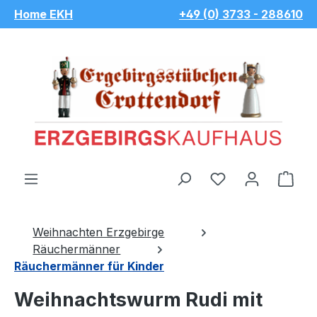
Home EKH
+49 (0) 3733 - 288610
Zum Hauptinhalt springen
Du hast 0 Pro
War
Weihnachten Erzgebirge
Räuchermänner
Räuchermänner für Kinder
Weihnachtswurm Rudi mit