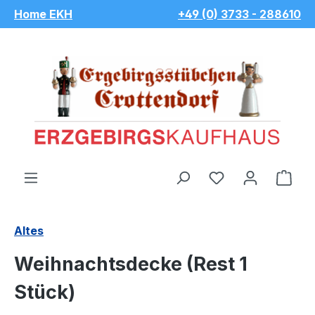
Home EKH
+49 (0) 3733 - 288610
Zum Hauptinhalt springen
Du hast 0 Pro
War
Altes
Weihnachtsdecke (Rest 1
Stück)