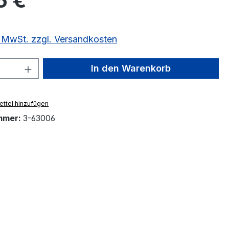
5 €
l. MwSt. zzgl. Versandkosten
 Anzahl: Gib den gewünschten Wert ein 
In den Warenkorb
ttel hinzufügen
mmer:
3-63006