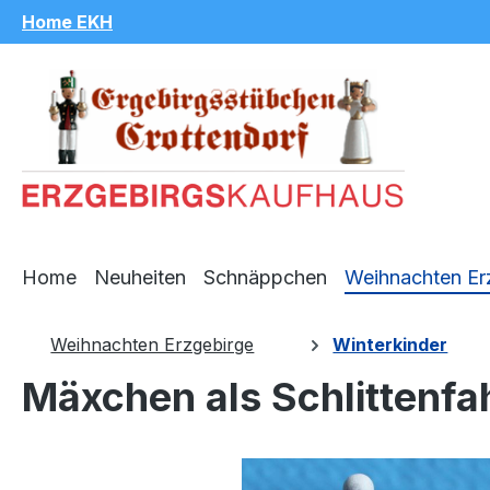
Home EKH
m Hauptinhalt springen
Zur Suche springen
Zur Hauptnavigation springen
Home
Neuheiten
Schnäppchen
Weihnachten Er
Weihnachten Erzgebirge
Winterkinder
Mäxchen als Schlittenfah
Bildergalerie überspringen