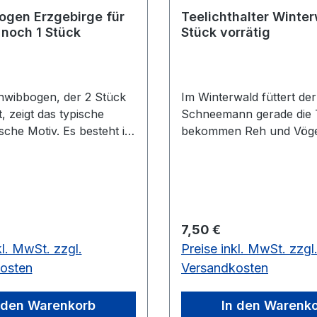
ogen Erzgebirge für
Teelichthalter Winter
 noch 1 Stück
Stück vorrätig
hwibbogen, der 2 Stück
Im Winterwald füttert der
t, zeigt das typische
Schneemann gerade die T
sche Motiv. Es besteht in
bekommen Reh und Vögel
 aus den beiden
Futter, das sie in der kalt
rn und an den Seiten
sehr dringend benötigen
olzschnitzer und der
große Teelicht Schwibbog
n. 2 Wachskerzen können
Stück vorrätig.
in die Dunkelheit schicken
 Preis:
Regulärer Preis:
7,50 €
ist: 27 x 3 x 10 cm
kl. MwSt. zzgl.
Preise inkl. MwSt. zzgl
osten
Versandkosten
 den Warenkorb
In den Warenk