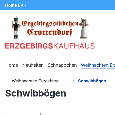
Home EKH
m Hauptinhalt springen
Zur Suche springen
Zur Hauptnavigation springen
Home
Neuheiten
Schnäppchen
Weihnachten Er
Weihnachten Erzgebirge
Schwibbögen
Schwibbögen