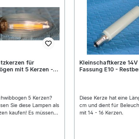
itzkerzen für
Kleinschaftkerze 14
gen mit 5 Kerzen -
Fassung E10 - Restbe
tück
Stück
chwibbogen 5 Kerzen?
Diese Kerze hat eine Län
en Sie diese Lampen als
cm und dient für Beleuc
zen kaufen! Es müssen
mit 14 - 16 Kerzen.
rzen gewechselt werden,
auf LED umstellen
rrätig: 15 Stück