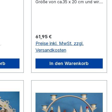
Größe von ca.35 x 20 cm und wird
mit Teelichter beleuchtet. Sehr
dekorativ wirkt er auf Schränken,
Vitrinen und festlich geschmückten
Tischen.
Regulärer Preis:
61,95 €
.
Preise inkl. MwSt. zzgl.
Versandkosten
orb
In den Warenkorb