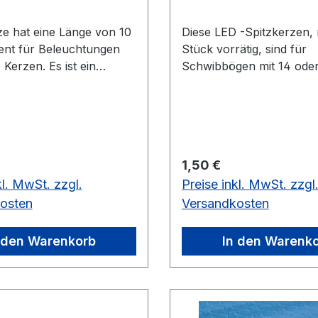
ze hat eine Länge von 10
Diese LED -Spitzkerzen,
ent für Beleuchtungen
Stück vorrätig, sind für
6 Kerzen. Es ist ein
Schwibbögen mit 14 oder
nd von 30 Stück, die
Kerzen geeignet. Man mu
den Kerzen ist meist
kompletten Lämpchen we
. vorrätig: 30
damit Ihr Schwibbogen i
warmweißen LED Licht ers
Die Stärke der Lämpchen
 Preis:
Regulärer Preis:
1,50 €
16V 0,2W Fassung: E10.
kl. MwSt. zzgl.
Preise inkl. MwSt. zzgl
osten
Versandkosten
 den Warenkorb
In den Warenk