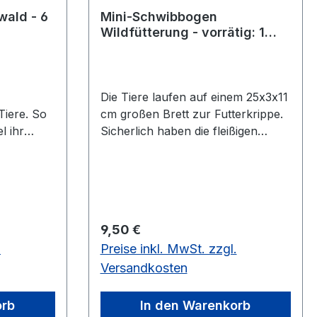
wald - 6
Mini-Schwibbogen
Wildfütterung - vorrätig: 1
Stück
Die Tiere laufen auf einem 25x3x11
iere. So
cm großen Brett zur Futterkrippe.
 ihr
Sicherlich haben die fleißigen
en Zeit
Waldleute an das Futter gedacht.
. Der 8 cm
Als Kerzen eignen sich
en ist 3
Puppenkerzen.vorrätig: 1 Stück.
Regulärer Preis:
9,50 €
.
Preise inkl. MwSt. zzgl.
Versandkosten
orb
In den Warenkorb