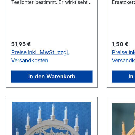
Teelichter bestimmt. Er wirkt seht
Ersatzker
dekorativ als Tischleuchter oder
alle 7 Ke
auf Schränken. Größe: 40x6x22
wenn Sie 
cm
wollen. Stärke
Vorrätig: 
Regulärer Preis:
Regulärer
51,95 €
1,50 €
Preise inkl. MwSt. zzgl.
Preise in
Versandkosten
Versandk
In den Warenkorb
In