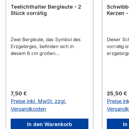
Teelichthalter Bergleute - 2
Schwibb
Stück vorrätig
Kerzen -
Zwei Bergleute, das Symbol des
Dieser Sc
Erzgebirges, befinden sich in
vorrätig is
diesem 8 cm großen
erzgebirgi
Teelichtschwibbogen, welcher den
der Mitte
Eingang in das Bergwerk
Bergmänne
versinnbildlicht.vorrätig: 9 Stück
mit dem H
Klöppleri
ihr Licht 
Regulärer Preis:
Regulärer
7,50 €
25,50 €
Die Größe 
Preise inkl. MwSt. zzgl.
Preise in
Versandkosten
Versandk
In den Warenkorb
In