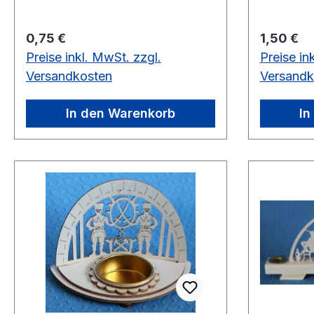
Regulärer Preis:
Regulärer
0,75 €
1,50 €
Preise inkl. MwSt. zzgl.
Preise in
Versandkosten
Versandk
In den Warenkorb
In