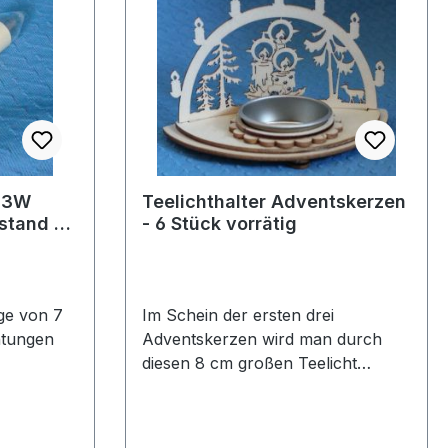
V 3W
Teelichthalter Adventskerzen
stand 2
- 6 Stück vorrätig
ge von 7
Im Schein der ersten drei
htungen
Adventskerzen wird man durch
diesen 8 cm großen Teelicht
Schwibbogen auf den 4. Advent
und der Weihnachtszeit
eingestimmt. Er ist 4 Stück vorrätig.