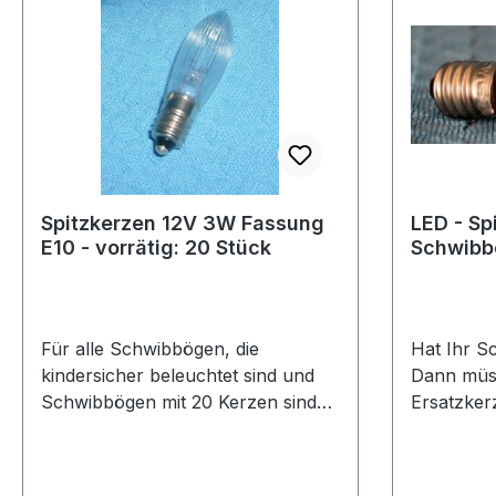
Spitzkerzen 12V 3W Fassung
LED - Sp
E10 - vorrätig: 20 Stück
Schwibbö
noch 9 S
Für alle Schwibbögen, die
Hat Ihr S
kindersicher beleuchtet sind und
Dann müss
Schwibbögen mit 20 Kerzen sind
Ersatzker
hier die passenden Kerzen.
alle 5 Ke
wenn Sie 
wollen. Vo