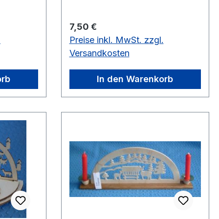
Regulärer Preis:
7,50 €
.
Preise inkl. MwSt. zzgl.
Versandkosten
orb
In den Warenkorb