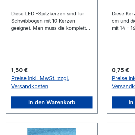
Diese LED -Spitzkerzen sind für
Diese Ker
Schwibbögen mit 10 Kerzen
cm und di
geeignet. Man muss die kompletten
mit 14 - 1
Lämpchen wechseln, damit Ihr
Restbesta
Schwibbogen in warmweißen LED
Farbe an 
Licht erstrahlt. Die Stärke der
etwas beschädigt
Lämpchen beträgt 23V 0,2W
Stück
Fassung: E10.
Regulärer Preis:
Regulärer
1,50 €
0,75 €
Preise inkl. MwSt. zzgl.
Preise in
Versandkosten
Versandk
In den Warenkorb
In