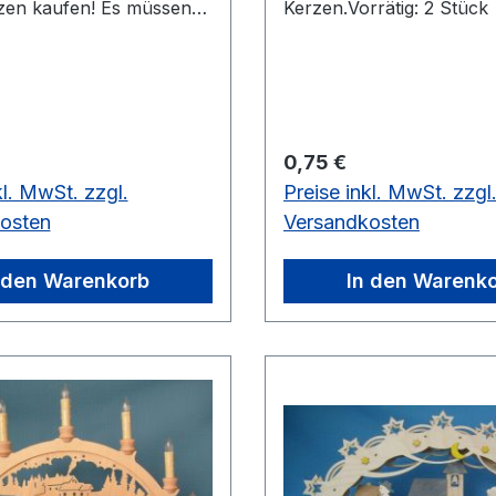
zen kaufen! Es müssen
Kerzen.Vorrätig: 2 Stück
rzen gewechselt werden,
auf LED umstellen
: 34V 0,2W E10.
30 Stück
 Preis:
Regulärer Preis:
0,75 €
kl. MwSt. zzgl.
Preise inkl. MwSt. zzgl
osten
Versandkosten
 den Warenkorb
In den Warenk