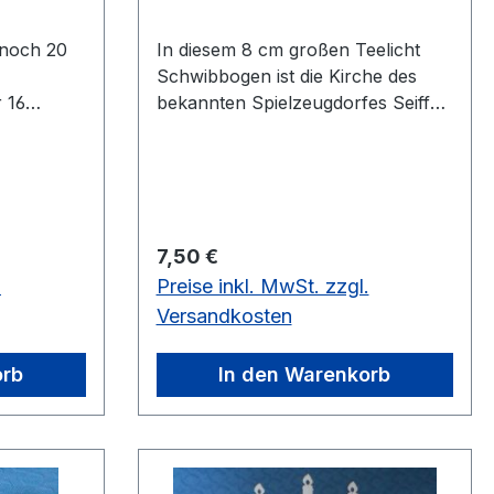
 noch 20
In diesem 8 cm großen Teelicht
Schwibbogen ist die Kirche des
 16
bekannten Spielzeugdorfes Seiffen
ss die
dargestellt. Der Schein des
chseln,
Teelichtes lässt die Kirche sehr
n
strahlend erscheinen. vorrätig: 3
trahlt.
Stück
 beträgt
Regulärer Preis:
7,50 €
.
Preise inkl. MwSt. zzgl.
Versandkosten
orb
In den Warenkorb