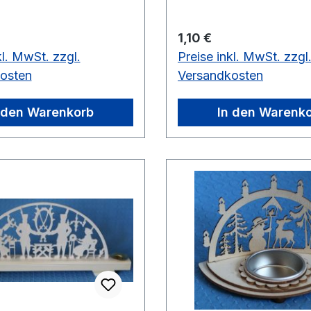
 Preis:
Regulärer Preis:
1,10 €
kl. MwSt. zzgl.
Preise inkl. MwSt. zzgl
osten
Versandkosten
 den Warenkorb
In den Warenk