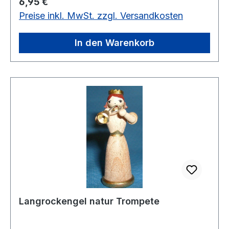
Regulärer Preis:
6,95 €
Preise inkl. MwSt. zzgl. Versandkosten
In den Warenkorb
Langrockengel natur Trompete