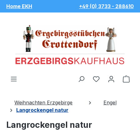
Home EKH
+49 (0) 3733 - 288610
Zum Hauptinhalt springen
Du hast 0 Pro
War
Weihnachten Erzgebirge
Engel
Langrockengel natur
Langrockengel natur