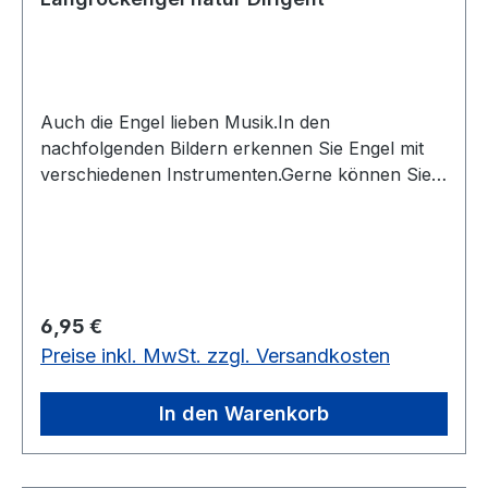
Auch die Engel lieben Musik.In den
nachfolgenden Bildern erkennen Sie Engel mit
verschiedenen Instrumenten.Gerne können Sie
diese zu einer kleinen Kapelle
sammeln.Figurengröße:6 cm
Regulärer Preis:
6,95 €
Preise inkl. MwSt. zzgl. Versandkosten
In den Warenkorb