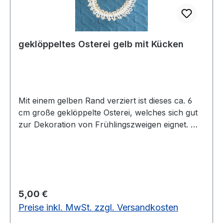
geklöppeltes Osterei gelb mit Kücken
Mit einem gelben Rand verziert ist dieses ca. 6
cm große geklöppelte Osterei, welches sich gut
zur Dekoration von Frühlingszweigen eignet. Mit
viel Liebe ist ein kleines Holzkücken in das Ei
eingearbeitet.vorrätig
Regulärer Preis:
5,00 €
Preise inkl. MwSt. zzgl. Versandkosten