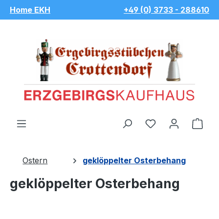
Home EKH
+49 (0) 3733 - 288610
Zum Hauptinhalt springen
Du hast 0 Pro
War
Ostern
geklöppelter Osterbehang
geklöppelter Osterbehang