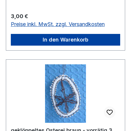
Regulärer Preis:
3,00 €
Preise inkl. MwSt. zzgl. Versandkosten
In den Warenkorb
geklöppeltes Osterei braun - vorrätig 3