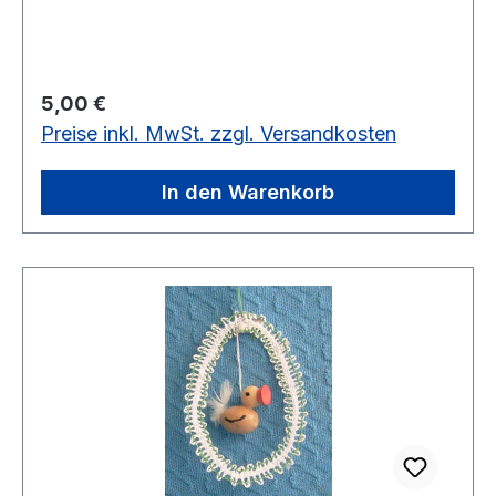
eingearbeitet.vorrätig
Regulärer Preis:
5,00 €
Preise inkl. MwSt. zzgl. Versandkosten
In den Warenkorb