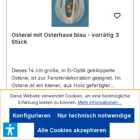
Osterei mit Osterhase blau - vorrätig 3
Stück
Dieses 14 cm große, in Ei-Optik geklöppelte
Osterei, ist zur Fensterdekoration geeignet. Im
Osterei ist ein kleiner, aus Holz gefertigter
Osterhase, eingearbeitet. Osterhase und Rand
Diese Website verwendet Cookies, um eine bestmögliche
vom Osterei haben die gleiche Farbe.vorrätig: 3
Erfahrung bieten zu können.
Mehr Informationen ...
Stück
Konfigurieren
Nur technisch notwendige
Regulärer Preis:
17,95 €
Alle Cookies akzeptieren
Preise inkl. MwSt. zzgl. Versandkosten