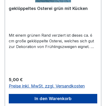
geklöppeltes Osterei grün mit Kücken
Mit einem grünen Rand verziert ist dieses ca. 6
cm große geklöppelte Osterei, welches sich gut
zur Dekoration von Frühlingszweigen eignet. Mit
viel Liebe ist ein kleines Holzkücken in das Ei
eingearbeitet.vorrätig
Regulärer Preis:
5,00 €
Preise inkl. MwSt. zzgl. Versandkosten
In den Warenkorb