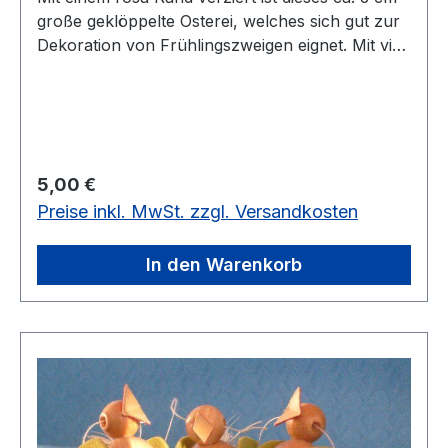
große geklöppelte Osterei, welches sich gut zur
Dekoration von Frühlingszweigen eignet. Mit viel
Liebe ist ein kleines Holzkücken in das Ei
eingearbeitet.vorrätig
Regulärer Preis:
5,00 €
Preise inkl. MwSt. zzgl. Versandkosten
In den Warenkorb