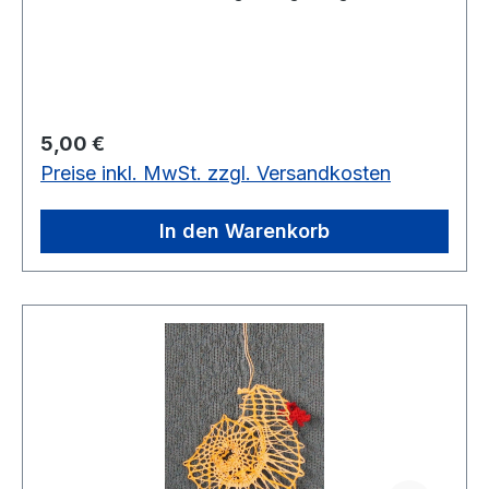
Liebe ist ein kleines Holzkücken in das Ei
eingearbeitet.vorrätig
Regulärer Preis:
5,00 €
Preise inkl. MwSt. zzgl. Versandkosten
In den Warenkorb