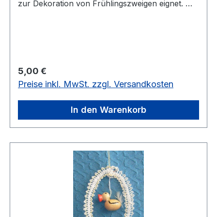
zur Dekoration von Frühlingszweigen eignet. Mit
viel Liebe ist ein kleines Holzkücken in das Ei
eingearbeitet.vorrätig
Regulärer Preis:
5,00 €
Preise inkl. MwSt. zzgl. Versandkosten
In den Warenkorb