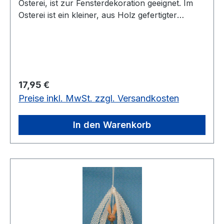
Osterei, ist zur Fensterdekoration geeignet. Im
Osterei ist ein kleiner, aus Holz gefertigter
Osterhase, eingearbeitet. Osterhase und Rand
vom Osterei haben die gleiche Farbe.vorrätig: 3
Stück
Regulärer Preis:
17,95 €
Preise inkl. MwSt. zzgl. Versandkosten
In den Warenkorb