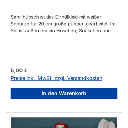
Sehr hübsch ist das Dirndlkleid mit weißer
Schürze für 20 cm große puppen gearbeitet. Im
Set ist außerdem ein Höschen, Söckchen und
Schuhe und ein Blumenkorb enthalten.vorrätig:
5 Set
Regulärer Preis:
5,00 €
Preise inkl. MwSt. zzgl. Versandkosten
In den Warenkorb