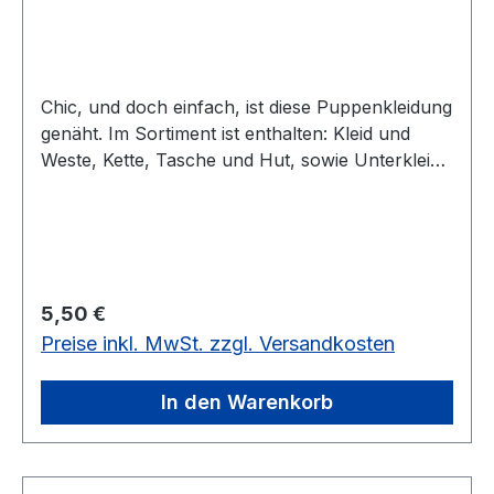
Chic, und doch einfach, ist diese Puppenkleidung
genäht. Im Sortiment ist enthalten: Kleid und
Weste, Kette, Tasche und Hut, sowie Unterkleid,
Höschen, Strümpfe und Schuhe.vorrätig: 1 Mal
Regulärer Preis:
5,50 €
Preise inkl. MwSt. zzgl. Versandkosten
In den Warenkorb