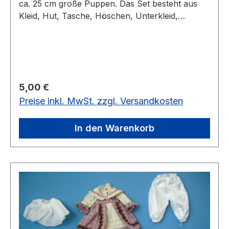
ca. 25 cm große Puppen. Das Set besteht aus
Kleid, Hut, Tasche, Höschen, Unterkleid,
Söckchen und Schuhen.vorrätig: 2 Set
Regulärer Preis:
5,00 €
Preise inkl. MwSt. zzgl. Versandkosten
In den Warenkorb