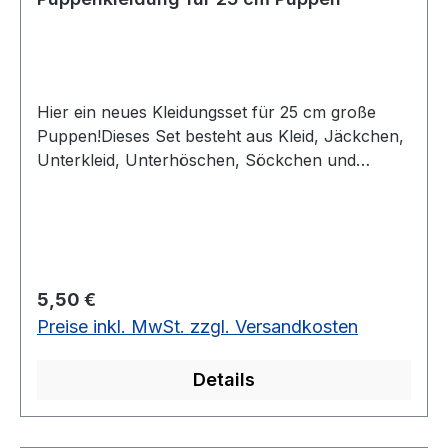
Hier ein neues Kleidungsset für 25 cm große
Puppen!Dieses Set besteht aus Kleid, Jäckchen,
Unterkleid, Unterhöschen, Söckchen und
Schuhen. Ebenfalls kann die Puppe einen
Blumenkorb tragen.1 Set vorrätig
Regulärer Preis:
5,50 €
Preise inkl. MwSt. zzgl. Versandkosten
Details