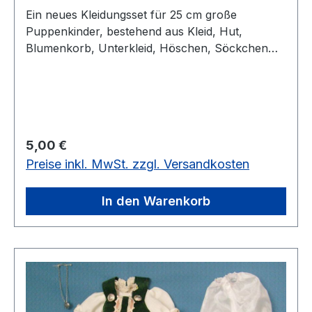
Ein neues Kleidungsset für 25 cm große
Puppenkinder, bestehend aus Kleid, Hut,
Blumenkorb, Unterkleid, Höschen, Söckchen
und Schuhen.vorrätig: 4 Mal
Regulärer Preis:
5,00 €
Preise inkl. MwSt. zzgl. Versandkosten
In den Warenkorb