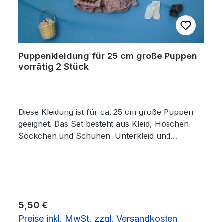
Puppenkleidung für 25 cm große Puppen-
vorrätig 2 Stück
Diese Kleidung ist für ca. 25 cm große Puppen
geeignet. Das Set besteht aus Kleid, Höschen
Söckchen und Schuhen, Unterkleid und
Blumenkorb.vorrätig: 4 Set
Regulärer Preis:
5,50 €
Preise inkl. MwSt. zzgl. Versandkosten